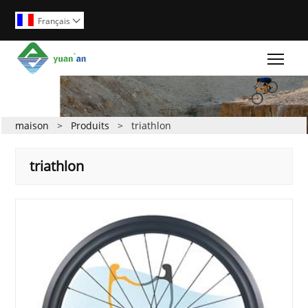
Français

Togg
maison
>
Produits
>
triathlon
triathlon