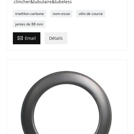
.clincher&tubulaire&tubeless
triathlon carbone
nom-essai
vélo de course
jantes de 88 mm

Email
Détails